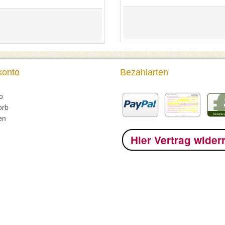
konto
Bezahlarten
o
orb
en
Hier Vertrag wider