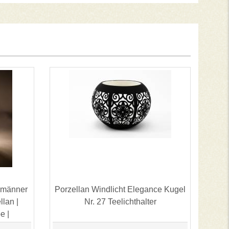
emänner
Porzellan Windlicht Elegance Kugel
lan |
Nr. 27 Teelichthalter
e |