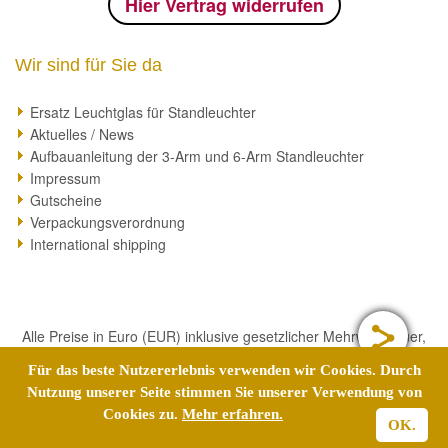
Hier Vertrag widerrufen
Wir sind für Sie da
Ersatz Leuchtglas für Standleuchter
Aktuelles / News
Aufbauanleitung der 3-Arm und 6-Arm Standleuchter
Impressum
Gutscheine
Verpackungsverordnung
International shipping
Alle Preise in Euro (EUR) inklusive gesetzlicher Mehrwertsteuer,
zzgl.
Versandkosten
. Die durchgestrichenen Preise entsprechen
Für das beste Nutzererlebnis verwenden wir Cookies. Durch
dem bisherigen Preis bei
Nutzung unserer Seite stimmen Sie unserer Verwendung von
hellmannversand-shop.de Die Lieferzeitangabe gilt für
Cookies zu.
Mehr erfahren.
Lieferungen nach Deutschland.
OK.