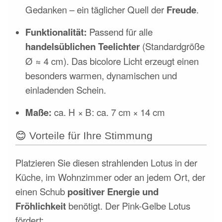
Gedanken – ein täglicher Quell der
Freude
.
Funktionalität:
Passend für alle
handelsüblichen Teelichter
(Standardgröße
Ø
≈
4
cm
). Das bicolore Licht erzeugt einen
besonders warmen, dynamischen und
einladenden Schein.
Maße:
ca.
H
×
B
: ca.
7
cm
×
14
cm
😊
Vorteile für Ihre Stimmung
Platzieren Sie diesen strahlenden Lotus in der
Küche, im Wohnzimmer oder an jedem Ort, der
einen Schub
positiver Energie und
Fröhlichkeit
benötigt. Der Pink-Gelbe Lotus
fördert: