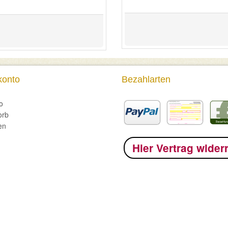
konto
Bezahlarten
o
orb
en
Hier Vertrag wider